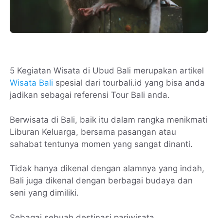
5 Kegiatan Wisata di Ubud Bali merupakan artikel
Wisata Bali
spesial dari tourbali.id yang bisa anda
jadikan sebagai referensi Tour Bali anda.
Berwisata di Bali, baik itu dalam rangka menikmati
Liburan Keluarga, bersama pasangan atau
sahabat tentunya momen yang sangat dinanti.
Tidak hanya dikenal dengan alamnya yang indah,
Bali juga dikenal dengan berbagai budaya dan
seni yang dimiliki.
Sebagai sebuah destinasi pariwisata