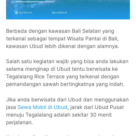
Berbeda dengan kawasan Bali Selatan yang
terkenal sebagai tempat Wisata Pantai di Bali,
kawasan Ubud lebih dikenal dengan alamnya.
Salah satu kegiatan wajib yang bisa anda lakukan
selama menginap di Ubud tentu berwisata ke
Tegalalang Rice Terrace yang terkenal dengan
pemandangan sawah bertingkatnya yang indah.
Jika anda berwisata dari Ubud dan menggunakan
jasa
Sewa Mobil di Ubud
, jarak dari Ubud Pusat
menuju Tegalalang adalah sekitar 30 menit
perjalanan.