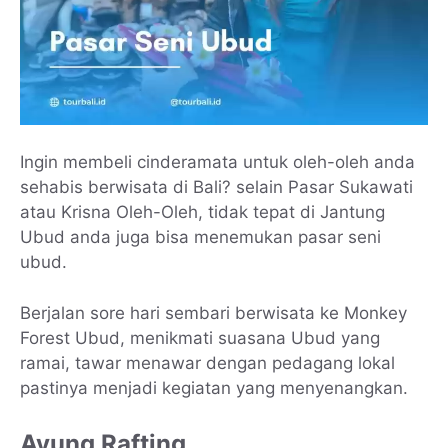
Ingin membeli cinderamata untuk oleh-oleh anda
sehabis berwisata di Bali? selain Pasar Sukawati
atau Krisna Oleh-Oleh, tidak tepat di Jantung
Ubud anda juga bisa menemukan pasar seni
ubud.
Berjalan sore hari sembari berwisata ke Monkey
Forest Ubud, menikmati suasana Ubud yang
ramai, tawar menawar dengan pedagang lokal
pastinya menjadi kegiatan yang menyenangkan.
Ayung Rafting