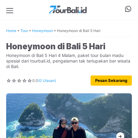
Langsung
Wha
ke
isi
Menu
Home
•
Tour
•
Honeymoon
•
Honeymoon di Bali 5 Hari
Honeymoon di Bali 5 Hari
Honeymoon di Bali 5 Hari 4 Malam, paket tour bulan madu
spesial dari tourbali.id, pengalaman tak terlupakan ber wisata
di Bali.
☆
☆
☆
☆
☆
Pesan Sekarang
0.0
(0 Ulasan)