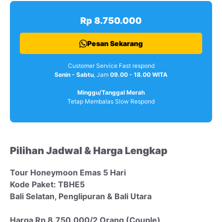
Rp 8.750.000
Pesan Sekarang
Customer Service Fast respond
Senin - Sabtu
, Jam
09.00 - 18.00 WITA
Minggu/Tanggal Merah
Tetap Membalas Slow Respond
Pilihan Jadwal & Harga Lengkap
Tour Honeymoon Emas 5 Hari
Kode Paket: TBHE5
Bali Selatan, Penglipuran & Bali Utara
Harga Rp 8.750.000/2 Orang (Couple)