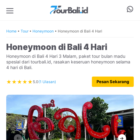
Langsung
Wha
ke
isi
Menu
Home
•
Tour
•
Honeymoon
•
Honeymoon di Bali 4 Hari
Honeymoon di Bali 4 Hari
Honeymoon di Bali 4 Hari 3 Malam, paket tour bulan madu
spesial dari tourbali.id, rasakan keseruan honeymoon selama
4 hari di Bali.
★
★
★
★
★
Pesan Sekarang
5.0
(1 Ulasan)