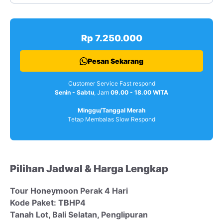
Rp 7.250.000
Pesan Sekarang
Customer Service Fast respond
Senin - Sabtu
, Jam
09.00 - 18.00 WITA
Minggu/Tanggal Merah
Tetap Membalas Slow Respond
Pilihan Jadwal & Harga Lengkap
Tour Honeymoon Perak 4 Hari
Kode Paket: TBHP4
Tanah Lot, Bali Selatan, Penglipuran