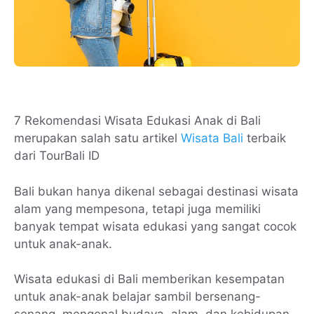
7 Rekomendasi Wisata Edukasi Anak di Bali
merupakan salah satu artikel
Wisata Bali
terbaik
dari TourBali ID
Bali bukan hanya dikenal sebagai destinasi wisata
alam yang mempesona, tetapi juga memiliki
banyak tempat wisata edukasi yang sangat cocok
untuk anak-anak.
Wisata edukasi di Bali memberikan kesempatan
untuk anak-anak belajar sambil bersenang-