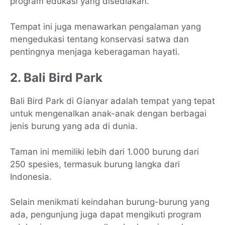
program edukasi yang disediakan.
Tempat ini juga menawarkan pengalaman yang
mengedukasi tentang konservasi satwa dan
pentingnya menjaga keberagaman hayati.
2. Bali Bird Park
Bali Bird Park di Gianyar adalah tempat yang tepat
untuk mengenalkan anak-anak dengan berbagai
jenis burung yang ada di dunia.
Taman ini memiliki lebih dari 1.000 burung dari
250 spesies, termasuk burung langka dari
Indonesia.
Selain menikmati keindahan burung-burung yang
ada, pengunjung juga dapat mengikuti program