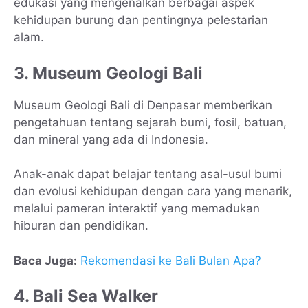
edukasi yang mengenalkan berbagai aspek
kehidupan burung dan pentingnya pelestarian
alam.
3. Museum Geologi Bali
Museum Geologi Bali di Denpasar memberikan
pengetahuan tentang sejarah bumi, fosil, batuan,
dan mineral yang ada di Indonesia.
Anak-anak dapat belajar tentang asal-usul bumi
dan evolusi kehidupan dengan cara yang menarik,
melalui pameran interaktif yang memadukan
hiburan dan pendidikan.
Baca Juga:
Rekomendasi ke Bali Bulan Apa?
4. Bali Sea Walker