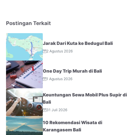
Postingan Terkait
Jarak Dari Kuta ke Bedugul Bali
2 Agustus 2026
One Day Trip Murah di Bali
1 Agustus 2026
Keuntungan Sewa Mobil Plus Supir di
Bali
31 Juli 2026
10 Rekomendasi Wisata di
Karangasem Bali