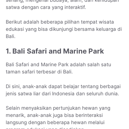
senang, mengenal budaya, alam, dan kehidupan
satwa dengan cara yang interaktif.
Berikut adalah beberapa pilihan tempat wisata
edukasi yang bisa dikunjungi bersama keluarga di
Bali.
1. Bali Safari and Marine Park
Bali Safari and Marine Park adalah salah satu
taman safari terbesar di Bali.
Di sini, anak-anak dapat belajar tentang berbagai
jenis satwa liar dari Indonesia dan seluruh dunia.
Selain menyaksikan pertunjukan hewan yang
menarik, anak-anak juga bisa berinteraksi
langsung dengan beberapa hewan melalui