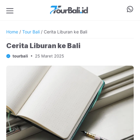
Langsung
Wha
ke
isi
Menu
Home
/
Tour Bali
/
Cerita Liburan ke Bali
Cerita Liburan ke Bali
tourbali
25 Maret 2025