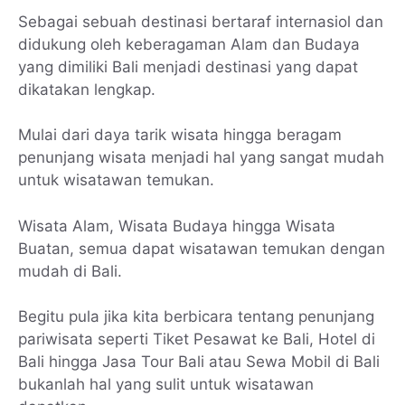
Sebagai sebuah destinasi bertaraf internasiol dan
didukung oleh keberagaman Alam dan Budaya
yang dimiliki Bali menjadi destinasi yang dapat
dikatakan lengkap.
Mulai dari daya tarik wisata hingga beragam
penunjang wisata menjadi hal yang sangat mudah
untuk wisatawan temukan.
Wisata Alam, Wisata Budaya hingga Wisata
Buatan, semua dapat wisatawan temukan dengan
mudah di Bali.
Begitu pula jika kita berbicara tentang penunjang
pariwisata seperti Tiket Pesawat ke Bali, Hotel di
Bali hingga Jasa Tour Bali atau Sewa Mobil di Bali
bukanlah hal yang sulit untuk wisatawan