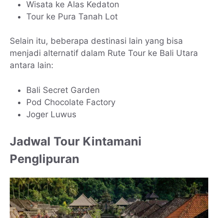
Wisata ke Alas Kedaton
Tour ke Pura Tanah Lot
Selain itu, beberapa destinasi lain yang bisa
menjadi alternatif dalam Rute Tour ke Bali Utara
antara lain:
Bali Secret Garden
Pod Chocolate Factory
Joger Luwus
Jadwal Tour Kintamani
Penglipuran