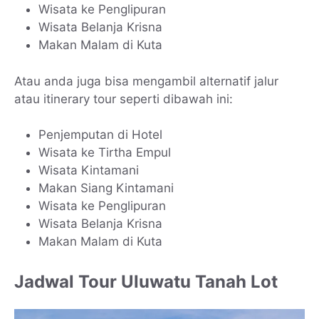
Wisata ke Penglipuran
Wisata Belanja Krisna
Makan Malam di Kuta
Atau anda juga bisa mengambil alternatif jalur
atau itinerary tour seperti dibawah ini:
Penjemputan di Hotel
Wisata ke Tirtha Empul
Wisata Kintamani
Makan Siang Kintamani
Wisata ke Penglipuran
Wisata Belanja Krisna
Makan Malam di Kuta
Jadwal Tour Uluwatu Tanah Lot