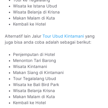
Wisata ke Istana Ubud
Wisata Belanja di Krisna
Makan Malam di Kuta
Kembali ke Hotel
Alternatif lain Jalur
Tour Ubud Kintamani
yang
juga bisa anda coba adalah sebagai berikut:
Penjemputan di Hotel
Menonton Tari Barong
Wisata Kintamani
Makan Siang di Kintamani
Tour Tegalalang Ubud
Wisata ke Bali Bird Park
Wisata Belanja Krisna
Makan Malam di Kuta
Kembali ke Hotel