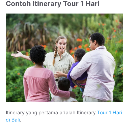
Contoh Itinerary Tour 1 Hari
Itinerary yang pertama adalah Itinerary
Tour 1 Hari
di Bali
.