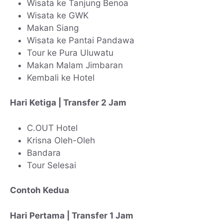
Wisata ke Tanjung Benoa
Wisata ke GWK
Makan Siang
Wisata ke Pantai Pandawa
Tour ke Pura Uluwatu
Makan Malam Jimbaran
Kembali ke Hotel
Hari Ketiga | Transfer 2 Jam
C.OUT Hotel
Krisna Oleh-Oleh
Bandara
Tour Selesai
Contoh Kedua
Hari Pertama | Transfer 1 Jam