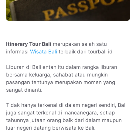
Itinerary Tour Bali
merupakan salah satu
informasi
Wisata Bali
terbaik dari tourbali id
Liburan di Bali entah itu dalam rangka liburan
bersama keluarga, sahabat atau mungkin
pasangan tentunya merupakan momen yang
sangat dinanti.
Tidak hanya terkenal di dalam negeri sendiri, Bali
juga sangat terkenal di mancanegara, setiap
tahunnya jutaan orang baik dari dalam maupun
luar negeri datang berwisata ke Bali.