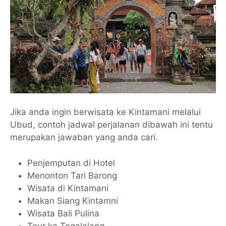
Jika anda ingin berwisata ke Kintamani melalui
Ubud, contoh jadwal perjalanan dibawah ini tentu
merupakan jawaban yang anda cari.
Penjemputan di Hotel
Menonton Tari Barong
Wisata di Kintamani
Makan Siang Kintamni
Wisata Bali Pulina
Tour ke Tegalalang