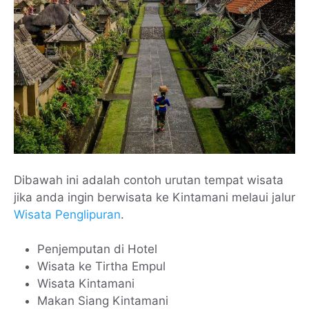
Dibawah ini adalah contoh urutan tempat wisata
jika anda ingin berwisata ke Kintamani melaui jalur
Wisata Penglipuran
.
Penjemputan di Hotel
Wisata ke Tirtha Empul
Wisata Kintamani
Makan Siang Kintamani