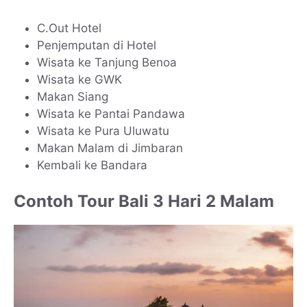
C.Out Hotel
Penjemputan di Hotel
Wisata ke Tanjung Benoa
Wisata ke GWK
Makan Siang
Wisata ke Pantai Pandawa
Wisata ke Pura Uluwatu
Makan Malam di Jimbaran
Kembali ke Bandara
Contoh Tour Bali 3 Hari 2 Malam