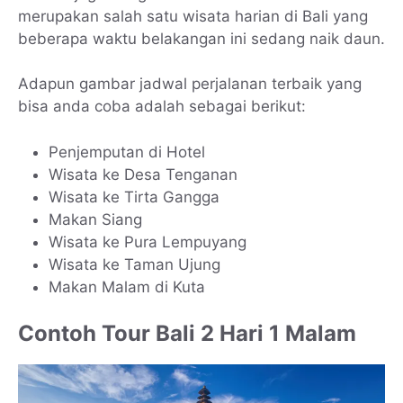
merupakan salah satu wisata harian di Bali yang
beberapa waktu belakangan ini sedang naik daun.
Adapun gambar jadwal perjalanan terbaik yang
bisa anda coba adalah sebagai berikut:
Penjemputan di Hotel
Wisata ke Desa Tenganan
Wisata ke Tirta Gangga
Makan Siang
Wisata ke Pura Lempuyang
Wisata ke Taman Ujung
Makan Malam di Kuta
Contoh Tour Bali 2 Hari 1 Malam