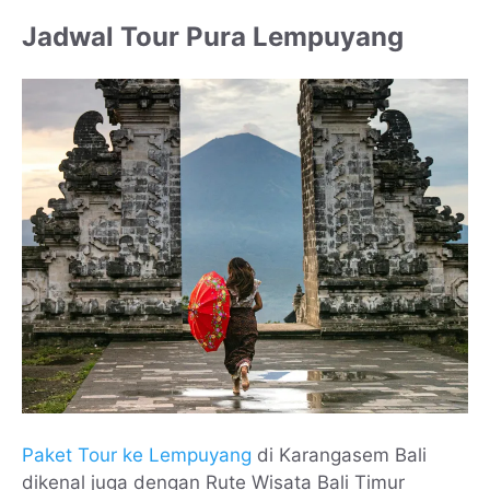
Jadwal Tour Pura Lempuyang
Paket Tour ke Lempuyang
di Karangasem Bali
dikenal juga dengan Rute Wisata Bali Timur