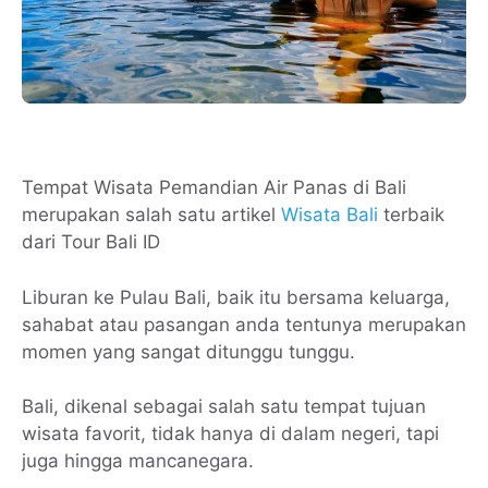
Tempat Wisata Pemandian Air Panas di Bali
merupakan salah satu artikel
Wisata Bali
terbaik
dari Tour Bali ID
Liburan ke Pulau Bali, baik itu bersama keluarga,
sahabat atau pasangan anda tentunya merupakan
momen yang sangat ditunggu tunggu.
Bali, dikenal sebagai salah satu tempat tujuan
wisata favorit, tidak hanya di dalam negeri, tapi
juga hingga mancanegara.