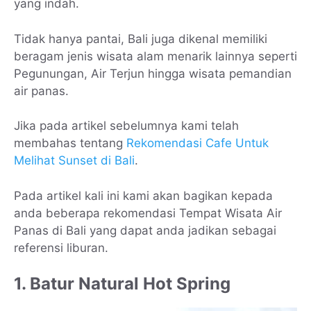
yang indah.
Tidak hanya pantai, Bali juga dikenal memiliki
beragam jenis wisata alam menarik lainnya seperti
Pegunungan, Air Terjun hingga wisata pemandian
air panas.
Jika pada artikel sebelumnya kami telah
membahas tentang
Rekomendasi Cafe Untuk
Melihat Sunset di Bali
.
Pada artikel kali ini kami akan bagikan kepada
anda beberapa rekomendasi Tempat Wisata Air
Panas di Bali yang dapat anda jadikan sebagai
referensi liburan.
1. Batur Natural Hot Spring