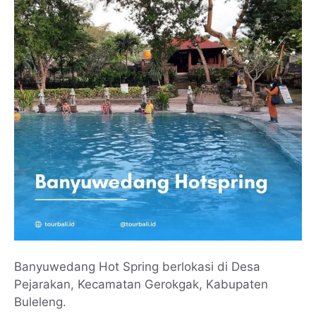
Banyuwedang Hot Spring berlokasi di Desa
Pejarakan, Kecamatan Gerokgak, Kabupaten
Buleleng.