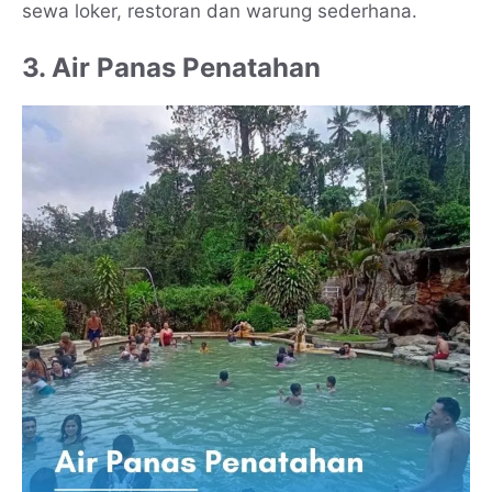
sewa loker, restoran dan warung sederhana.
3. Air Panas Penatahan