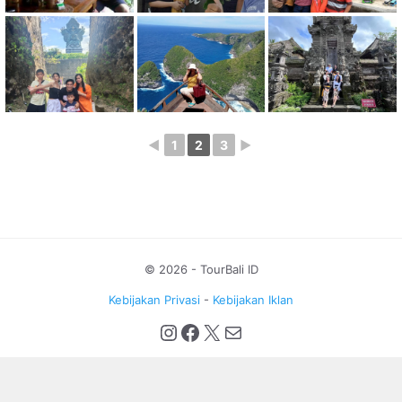
◄
1
2
3
►
© 2026 - TourBali ID
Kebijakan Privasi
-
Kebijakan Iklan
Instagram
Facebook
X
Mail