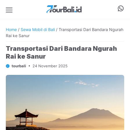
Langsung
Wha
ke
isi
Menu
Home
/
Sewa Mobil di Bali
/
Transportasi Dari Bandara Ngurah
Rai ke Sanur
Transportasi Dari Bandara Ngurah
Rai ke Sanur
tourbali
24 November 2025