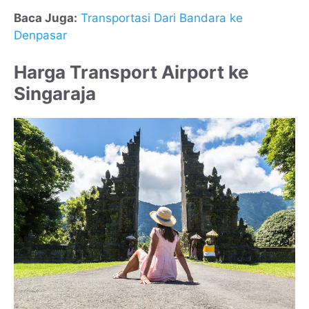
Baca Juga:
Transportasi Dari Bandara ke
Denpasar
Harga Transport Airport ke
Singaraja