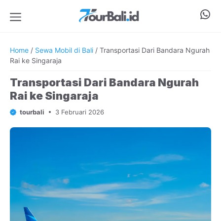
Langsung
Wha
ke
isi
Menu
Home
/
Sewa Mobil di Bali
/
Transportasi Dari Bandara Ngurah
Rai ke Singaraja
Transportasi Dari Bandara Ngurah
Rai ke Singaraja
tourbali
3 Februari 2026