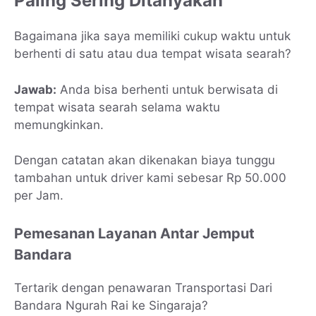
Paling Sering Ditanyakan
Bagaimana jika saya memiliki cukup waktu untuk
berhenti di satu atau dua tempat wisata searah?
Jawab:
Anda bisa berhenti untuk berwisata di
tempat wisata searah selama waktu
memungkinkan.
Dengan catatan akan dikenakan biaya tunggu
tambahan untuk driver kami sebesar Rp 50.000
per Jam.
Pemesanan Layanan Antar Jemput
Bandara
Tertarik dengan penawaran Transportasi Dari
Bandara Ngurah Rai ke Singaraja?