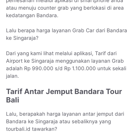
pemesanan melalui aplikasi di smartphone anda
atau menuju counter grab yang berlokasi di area
kedatangan Bandara.
Lalu berapa harga layanan Grab Car dari Bandara
ke Singaraja?
Dari yang kami lihat melalui aplikasi, Tarif dari
Airport ke Singaraja menggunakan layanan Grab
adalah Rp 990.000 s/d Rp 1.100.000 untuk sekali
jalan.
Tarif Antar Jemput Bandara Tour
Bali
Lalu, berapakah harga layanan antar jemput dari
Bandara ke Singaraja atau sebaliknya yang
tourbali.id tawarkan?