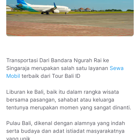
Transportasi Dari Bandara Ngurah Rai ke
Singaraja merupakan salah satu layanan
Sewa
Mobil
terbaik dari Tour Bali ID
Liburan ke Bali, baik itu dalam rangka wisata
bersama pasangan, sahabat atau keluarga
tentunya merupakan momen yang sangat dinanti.
Pulau Bali, dikenal dengan alamnya yang indah
serta budaya dan adat istiadat masyarakatnya
yang unik.