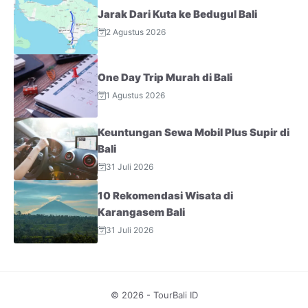
Jarak Dari Kuta ke Bedugul Bali
2 Agustus 2026
One Day Trip Murah di Bali
1 Agustus 2026
Keuntungan Sewa Mobil Plus Supir di
Bali
31 Juli 2026
10 Rekomendasi Wisata di
Karangasem Bali
31 Juli 2026
© 2026 - TourBali ID