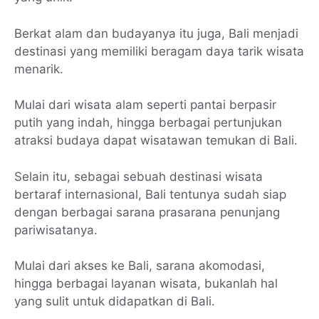
Berkat alam dan budayanya itu juga, Bali menjadi
destinasi yang memiliki beragam daya tarik wisata
menarik.
Mulai dari wisata alam seperti pantai berpasir
putih yang indah, hingga berbagai pertunjukan
atraksi budaya dapat wisatawan temukan di Bali.
Selain itu, sebagai sebuah destinasi wisata
bertaraf internasional, Bali tentunya sudah siap
dengan berbagai sarana prasarana penunjang
pariwisatanya.
Mulai dari akses ke Bali, sarana akomodasi,
hingga berbagai layanan wisata, bukanlah hal
yang sulit untuk didapatkan di Bali.