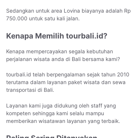
Sedangkan untuk area Lovina biayanya adalah Rp
750.000 untuk satu kali jalan.
Kenapa Memilih tourbali.id?
Kenapa mempercayakan segala kebutuhan
perjalanan wisata anda di Bali bersama kami?
tourbali.id telah berpengalaman sejak tahun 2010
terutama dalam layanan paket wisata dan sewa
transportasi di Bali.
Layanan kami juga didukung oleh staff yang
kompeten sehingga kami selalu mampu
memberikan wisatawan layanan yang terbaik.