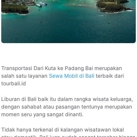
Transportasi Dari Kuta ke Padang Bai merupakan
salah satu layanan
Sewa Mobil di Bali
terbaik dari
tourbali.id
Liburan di Bali baik itu dalam rangka wisata keluarga,
dengan sahabat atau pasangan tentunya merupakan
momen seru yang sangat dinanti.
Tidak hanya terkenal di kalangan wisatawan lokal