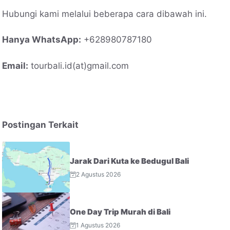
Hubungi kami melalui beberapa cara dibawah ini.
Hanya WhatsApp:
+628980787180
Email:
tourbali.id(at)gmail.com
Postingan Terkait
Jarak Dari Kuta ke Bedugul Bali
2 Agustus 2026
One Day Trip Murah di Bali
1 Agustus 2026