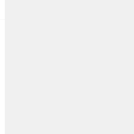
hatsApp