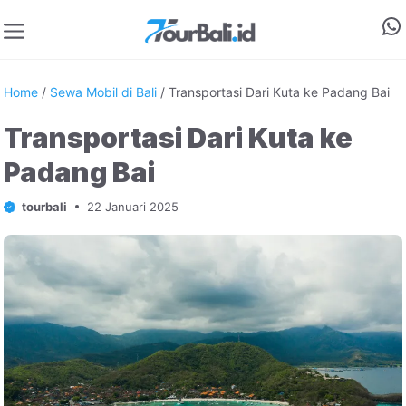
W
Menu
Home
/
Sewa Mobil di Bali
/
Transportasi Dari Kuta ke Padang Bai
Transportasi Dari Kuta ke
Padang Bai
tourbali
22 Januari 2025