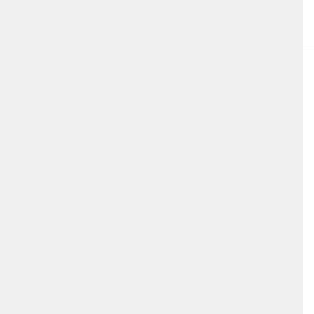
Langsung
ke
isi