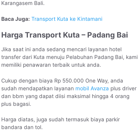
Karangasem Bali.
Baca Juga:
Transport Kuta ke Kintamani
Harga Transport Kuta – Padang Bai
Jika saat ini anda sedang mencari layanan hotel
transfer dari Kuta menuju Pelabuhan Padang Bai, kami
memiliki penawaran terbaik untuk anda.
Cukup dengan biaya Rp 550.000 One Way, anda
sudah mendapatkan layanan
mobil Avanza
plus driver
dan bbm yang dapat diisi maksimal hingga 4 orang
plus bagasi.
Harga diatas, juga sudah termasuk biaya parkir
bandara dan tol.