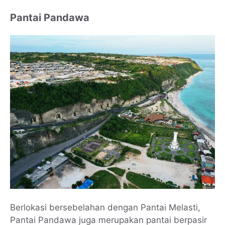
Pantai Pandawa
Berlokasi bersebelahan dengan Pantai Melasti,
Pantai Pandawa juga merupakan pantai berpasir