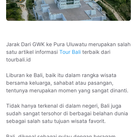
Jarak Dari GWK ke Pura Uluwatu merupakan salah
satu artikel informasi
Tour Bali
terbaik dari
tourbali.id
Liburan ke Bali, baik itu dalam rangka wisata
bersama keluarga, sahabat atau pasangan,
tentunya merupakan momen yang sangat dinanti.
Tidak hanya terkenal di dalam negeri, Bali juga
sudah sangat tersohor di berbagai belahan dunia
sebagai salah satu tujuan wisata favorit.
Bali, dikenal sebagai pulau dengan beragam