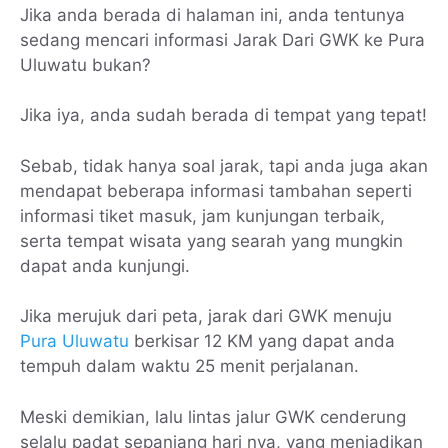
Jika anda berada di halaman ini, anda tentunya
sedang mencari informasi Jarak Dari GWK ke Pura
Uluwatu bukan?
Jika iya, anda sudah berada di tempat yang tepat!
Sebab, tidak hanya soal jarak, tapi anda juga akan
mendapat beberapa informasi tambahan seperti
informasi tiket masuk, jam kunjungan terbaik,
serta tempat wisata yang searah yang mungkin
dapat anda kunjungi.
Jika merujuk dari peta, jarak dari GWK menuju
Pura Uluwatu
berkisar 12 KM yang dapat anda
tempuh dalam waktu 25 menit perjalanan.
Meski demikian, lalu lintas jalur GWK cenderung
selalu padat sepanjang hari nya, yang menjadikan