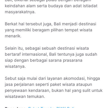
keindahan alam serta budaya dan adat istiadat
masyarakatnya.
Berkat hal tersebut juga, Bali menjadi destinasi
yang memiliki beragam pilihan tempat wisata
menarik.
Selain itu, sebagai sebuah destinasi wisata
bertaraf internasional, Bali tentunya juga sudah
siap dengan berbagai sarana prasarana
wisatanya.
Sebut saja mulai dari layanan akomodasi, hingga
jasa perjalanan seperti paket wisata ataupun
penyewaan kendaraan, bukan hal yang sulit untuk
wisatawan temukan.